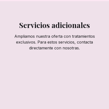
Servicios adicionales
Ampliamos nuestra oferta con tratamientos
exclusivos. Para estos servicios, contacta
directamente con nosotras.
Depilación Láser
Depilación láser 100% indolora y eficaz desde la
primera sesión. Tecnología de última generación para
resultados visibles desde el primer día.