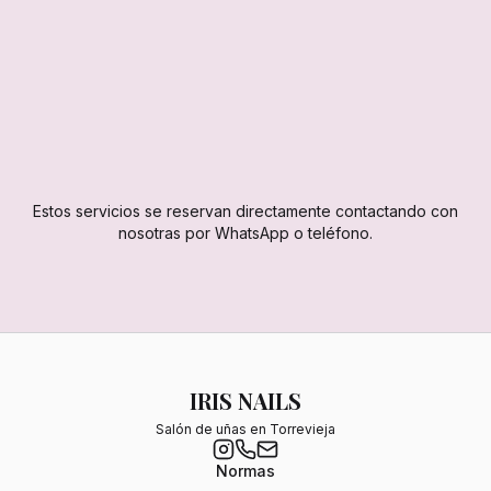
Masaje combinado
Sesiones de 30 minutos o 1 hora disponibles.
Contactar por WhatsApp
Estos servicios se reservan directamente contactando con
nosotras por WhatsApp o teléfono.
IRIS NAILS
Salón de uñas en Torrevieja
Normas