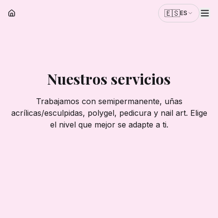
🇪🇸
ES
Servicios y Precios – Iris Nails Torrevieja
Nuestros servicios
Trabajamos con semipermanente, uñas
acrílicas/esculpidas, polygel, pedicura y nail art. Elige
el nivel que mejor se adapte a ti.
✅ Normal
Estándar
Servicio enfocado en el trabajo de uñas o pies, sin
extras sensoriales.