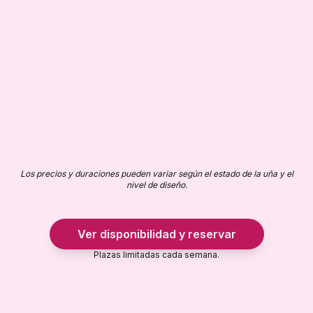
20 min
Limar y pintar semipermanente pies
24 €
45 min
Plus largo talla L
+3 €
5 min
Plus largo talla XL
+5 €
15 min
Los precios y duraciones pueden variar según el estado de la uña y el
nivel de diseño.
Ver disponibilidad y reservar
Plazas limitadas cada semana.