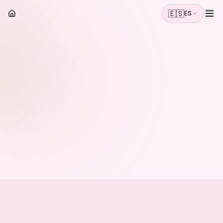
🇪🇸
ES