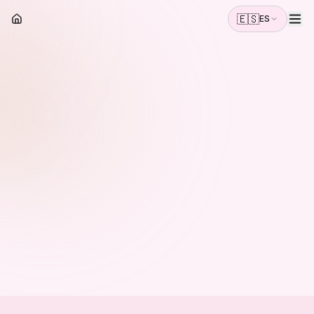
🇪🇸
ES